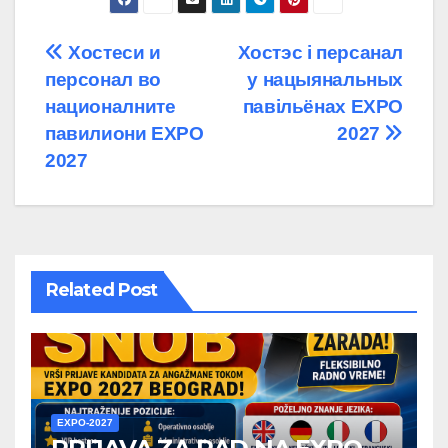
Post
Хостеси и
Хостэс і персанал
персонал во
у нацыянальных
navigation
националните
павільёнах EXPO
павилиони EXPO
2027
2027
Related Post
EXPO-2027