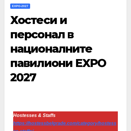
EXPO-2027
Хостеси и
персонал в
националните
павилиони EXPO
2027
Hostesses & Staffs
https://hostessbelgrade.com/category/hostess