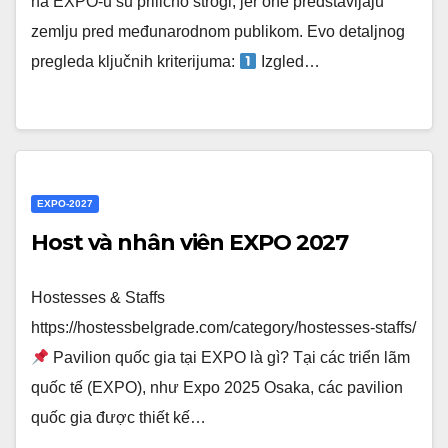
na EXPO-u su prilično strogi, jer one predstavljaju
zemlju pred međunarodnom publikom. Evo detaljnog
pregleda ključnih kriterijuma:
Izgled…
EXPO-2027
Host và nhân viên EXPO 2027
Hostesses & Staffs
https://hostessbelgrade.com/category/hostesses-staffs/
Pavilion quốc gia tại EXPO là gì? Tại các triển lãm
quốc tế (EXPO), như Expo 2025 Osaka, các pavilion
quốc gia được thiết kế…