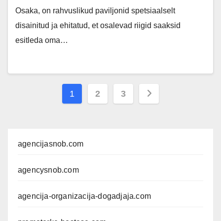
Osaka, on rahvuslikud paviljonid spetsiaalselt
disainitud ja ehitatud, et osalevad riigid saaksid
esitleda oma…
Posts
1
2
3
pagination
agencijasnob.com
agencysnob.com
agencija-organizacija-dogadjaja.com