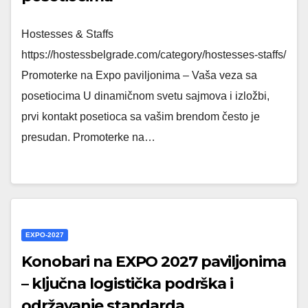
Hostesses & Staffs
https://hostessbelgrade.com/category/hostesses-staffs/
Promoterke na Expo paviljonima – Vaša veza sa
posetiocima U dinamičnom svetu sajmova i izložbi,
prvi kontakt posetioca sa vašim brendom često je
presudan. Promoterke na…
EXPO-2027
Konobari na EXPO 2027 paviljonima
– ključna logistička podrška i
održavanje standarda