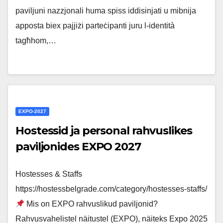
paviljuni nazzjonali huma spiss iddisinjati u mibnija
apposta biex pajjiżi parteċipanti juru l-identità
tagħhom,…
EXPO-2027
Hostessid ja personal rahvuslikes
paviljonides EXPO 2027
Hostesses & Staffs
https://hostessbelgrade.com/category/hostesses-staffs/
Mis on EXPO rahvuslikud paviljonid?
Rahvusvahelistel näitustel (EXPO), näiteks Expo 2025