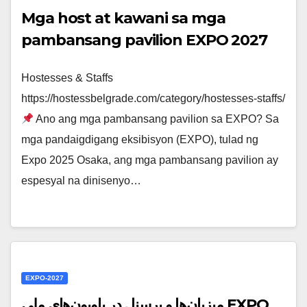
Mga host at kawani sa mga
pambansang pavilion EXPO 2027
Hostesses & Staffs
https://hostessbelgrade.com/category/hostesses-staffs/
Ano ang mga pambansang pavilion sa EXPO? Sa
mga pandaigdigang eksibisyon (EXPO), tulad ng
Expo 2025 Osaka, ang mga pambansang pavilion ay
espesyal na dinisenyo…
EXPO-2027
میزبان‌ها و پرسنل در پاویون‌های ملی EXPO