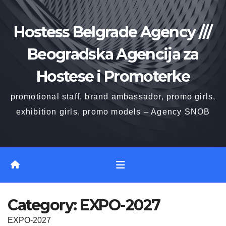
Skip
to
Hostess Belgrade Agency ///
content
Beogradska Agencija za
Hostese i Promoterke
promotional staff, brand ambassador, promo girls,
exhibition girls, promo models – Agency SNOB
Category:
EXPO-2027
EXPO-2027