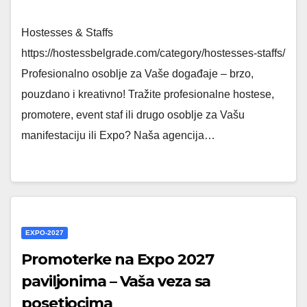
Hostesses & Staffs
https://hostessbelgrade.com/category/hostesses-staffs/
Profesionalno osoblje za Vaše događaje – brzo,
pouzdano i kreativno! Tražite profesionalne hostese,
promotere, event staf ili drugo osoblje za Vašu
manifestaciju ili Expo? Naša agencija…
EXPO-2027
Promoterke na Expo 2027
paviljonima – Vaša veza sa
posetiocima