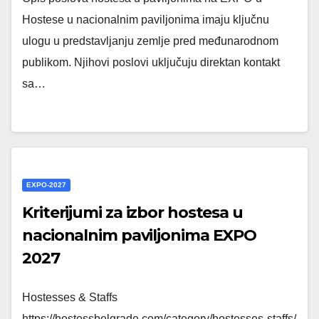
Hostese u nacionalnim paviljonima imaju ključnu
ulogu u predstavljanju zemlje pred međunarodnom
publikom. Njihovi poslovi uključuju direktan kontakt
sa…
EXPO-2027
Kriterijumi za izbor hostesa u
nacionalnim paviljonima EXPO
2027
Hostesses & Staffs
https://hostessbelgrade.com/category/hostesses-staffs/