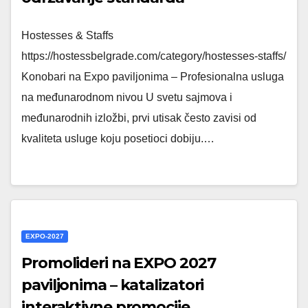
Hostesses & Staffs
https://hostessbelgrade.com/category/hostesses-staffs/
Konobari na Expo paviljonima – Profesionalna usluga
na međunarodnom nivou U svetu sajmova i
međunarodnih izložbi, prvi utisak često zavisi od
kvaliteta usluge koju posetioci dobiju.…
EXPO-2027
Promolideri na EXPO 2027
paviljonima – katalizatori
interaktivne promocije