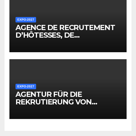
EXPO-2027
AGENCE DE RECRUTEMENT
D’HÔTESSES, DE
PERSONNEL, DE
PROMOTEURS ET D’AUTRES
EMPLOYÉS POUR LES
ÉVÉNEMENTS EXPO
EXPO-2027
AGENTUR FÜR DIE
REKRUTIERUNG VON
HOSTESSEN, PERSONAL,
PROMOTERN UND
ANDEREM MITARBEITER FÜR
EXPO-VERANSTALTUNGEN