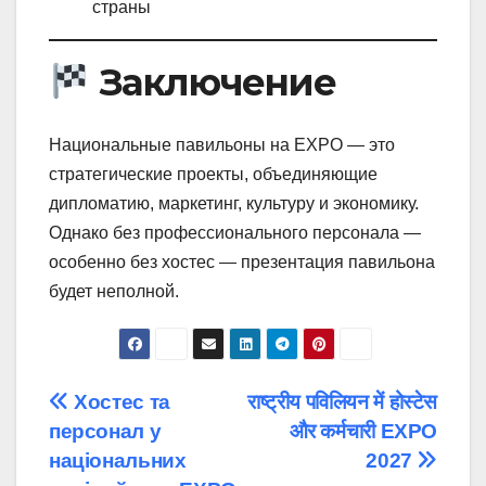
страны
Заключение
Национальные павильоны на EXPO — это
стратегические проекты, объединяющие
дипломатию, маркетинг, культуру и экономику.
Однако без профессионального персонала —
особенно без хостес — презентация павильона
будет неполной.
Post
Хостес та
राष्ट्रीय पविलियन में होस्टेस
персонал у
और कर्मचारी EXPO
navigation
національних
2027