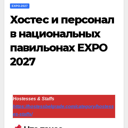
EXPO-2027
Хостес и персонал
в национальных
павильонах EXPO
2027
Hostesses & Staffs
https://hostessbelgrade.com/category/hostess
es-staffs/