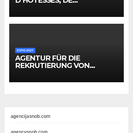
D’HÔTESSES, DE
PERSONNEL, DE
PROMOTEURS ET D’AUTRES
EMPLOYÉS POUR LES
ÉVÉNEMENTS EXPO
EXPO-2027
AGENTUR FÜR DIE
REKRUTIERUNG VON
HOSTESSEN, PERSONAL,
PROMOTERN UND
ANDEREM MITARBEITER FÜR
EXPO-VERANSTALTUNGEN
agencijasnob.com
agencysnob.com