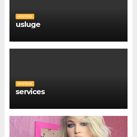
HOSTESS
usluge
HOSTESS
services