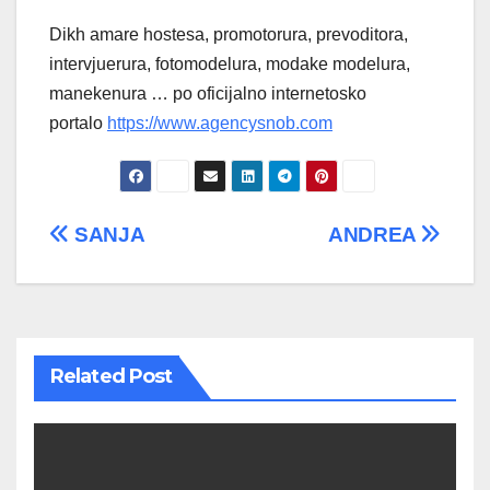
Dikh amare hostesa, promotorura, prevoditora,
intervjuerura, fotomodelura, modake modelura,
manekenura … po oficijalno internetosko
portalo
https://www.agencysnob.com
Post
SANJA
ANDREA
navigation
Related Post