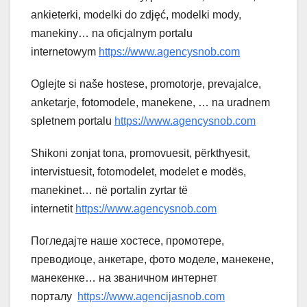
ankieterki, modelki do zdjęć, modelki mody,
manekiny… na oficjalnym portalu
internetowym
https://www.agencysnob.com
Oglejte si naše hostese, promotorje, prevajalce,
anketarje, fotomodele, manekene, … na uradnem
spletnem portalu
https://www.agencysnob.com
Shikoni zonjat tona, promovuesit, përkthyesit,
intervistuesit, fotomodelet, modelet e modës,
manekinet… në portalin zyrtar të
internetit
https://www.agencysnob.com
Погледајте наше хостесе, промотере,
преводиоце, анкетаре, фото моделе, манекене,
манекенке… на званичном интернет
порталу
https://www.agencijasnob.com