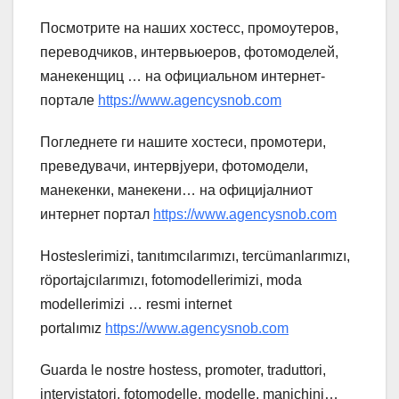
Посмотрите на наших хостесс, промоутеров,
переводчиков, интервьюеров, фотомоделей,
манекенщиц … на официальном интернет-
портале
https://www.agencysnob.com
Погледнете ги нашите хостеси, промотери,
преведувачи, интервјуери, фотомодели,
манекенки, манекени… на официјалниот
интернет портал
https://www.agencysnob.com
Hosteslerimizi, tanıtımcılarımızı, tercümanlarımızı,
röportajcılarımızı, fotomodellerimizi, moda
modellerimizi … resmi internet
portalımız
https://www.agencysnob.com
Guarda le nostre hostess, promoter, traduttori,
intervistatori, fotomodelle, modelle, manichini…