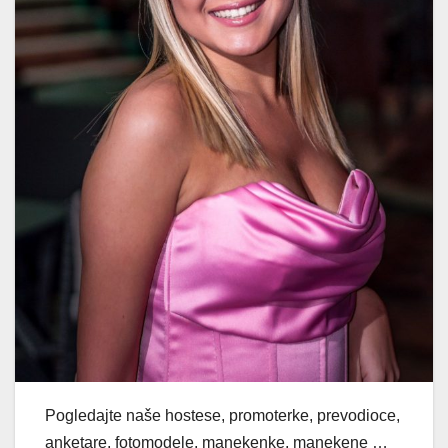
Pogledajte naše hostese, promoterke, prevodioce,
anketare, fotomodele, manekenke, manekene …