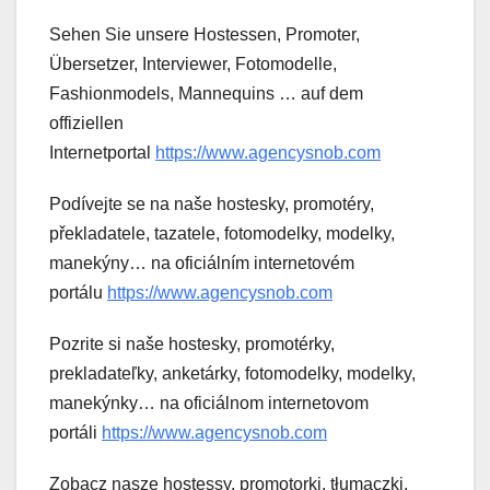
Sehen Sie unsere Hostessen, Promoter,
Übersetzer, Interviewer, Fotomodelle,
Fashionmodels, Mannequins … auf dem
offiziellen
Internetportal
https://www.agencysnob.com
Podívejte se na naše hostesky, promotéry,
překladatele, tazatele, fotomodelky, modelky,
manekýny… na oficiálním internetovém
portálu
https://www.agencysnob.com
Pozrite si naše hostesky, promotérky,
prekladateľky, anketárky, fotomodelky, modelky,
manekýnky… na oficiálnom internetovom
portáli
https://www.agencysnob.com
Zobacz nasze hostessy, promotorki, tłumaczki,