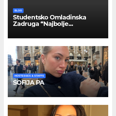
BLOG
Studentsko Omladinska
Zadruga “Najbolje
Kompanije“
HOSTESSES & STAFFS
SOFIJA PA