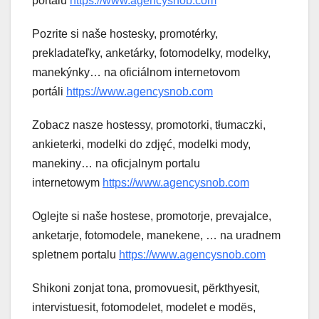
portálu
https://www.agencysnob.com
Pozrite si naše hostesky, promotérky,
prekladateľky, anketárky, fotomodelky, modelky,
manekýnky… na oficiálnom internetovom
portáli
https://www.agencysnob.com
Zobacz nasze hostessy, promotorki, tłumaczki,
ankieterki, modelki do zdjęć, modelki mody,
manekiny… na oficjalnym portalu
internetowym
https://www.agencysnob.com
Oglejte si naše hostese, promotorje, prevajalce,
anketarje, fotomodele, manekene, … na uradnem
spletnem portalu
https://www.agencysnob.com
Shikoni zonjat tona, promovuesit, përkthyesit,
intervistuesit, fotomodelet, modelet e modës,