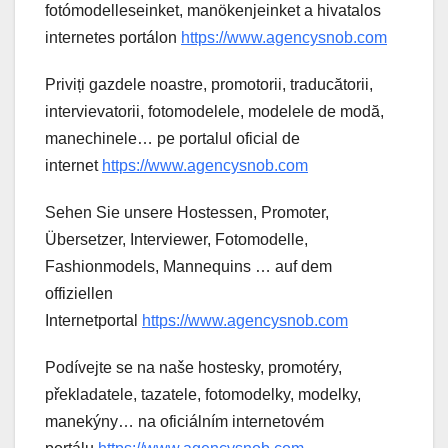
fotómodelleseinket, manökenjeinket a hivatalos
internetes portálon
https://www.agencysnob.com
Priviți gazdele noastre, promotorii, traducătorii,
intervievatorii, fotomodelele, modelele de modă,
manechinele… pe portalul oficial de
internet
https://www.agencysnob.com
Sehen Sie unsere Hostessen, Promoter,
Übersetzer, Interviewer, Fotomodelle,
Fashionmodels, Mannequins … auf dem
offiziellen
Internetportal
https://www.agencysnob.com
Podívejte se na naše hostesky, promotéry,
překladatele, tazatele, fotomodelky, modelky,
manekýny… na oficiálním internetovém