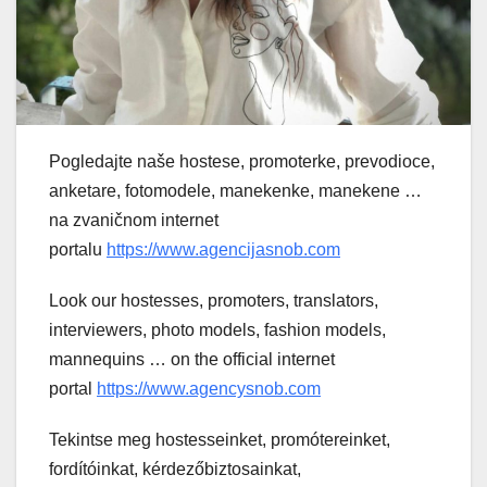
Pogledajte naše hostese, promoterke, prevodioce,
anketare, fotomodele, manekenke, manekene …
na zvaničnom internet
portalu
https://www.agencijasnob.com
Look our hostesses, promoters, translators,
interviewers, photo models, fashion models,
mannequins … on the official internet
portal
https://www.agencysnob.com
Tekintse meg hostesseinket, promótereinket,
fordítóinkat, kérdezőbiztosainkat,