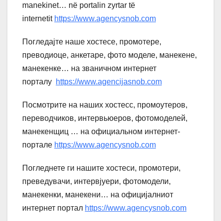
manekinet… në portalin zyrtar të
internetit
https://www.agencysnob.com
Погледајте наше хостесе, промотере,
преводиоце, анкетаре, фото моделе, манекене,
манекенке… на званичном интернет
порталу
https://www.agencijasnob.com
Посмотрите на наших хостесс, промоутеров,
переводчиков, интервьюеров, фотомоделей,
манекенщиц … на официальном интернет-
портале
https://www.agencysnob.com
Погледнете ги нашите хостеси, промотери,
преведувачи, интервјуери, фотомодели,
манекенки, манекени… на официјалниот
интернет портал
https://www.agencysnob.com