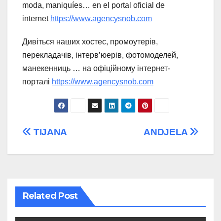
moda, maniquíes… en el portal oficial de
internet
https://www.agencysnob.com
Дивіться наших хостес, промоутерів,
перекладачів, інтерв’юерів, фотомоделей,
манекенниць … на офіційному інтернет-
порталі
https://www.agencysnob.com
Post
TIJANA
ANDJELA
navigation
Related Post