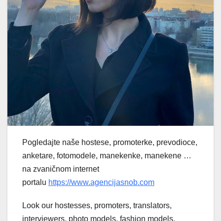
Pogledajte naše hostese, promoterke, prevodioce,
anketare, fotomodele, manekenke, manekene …
na zvaničnom internet
portalu
https://www.agencijasnob.com
Look our hostesses, promoters, translators,
interviewers, photo models, fashion models,