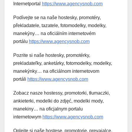
Internetportal
https://www.agencysnob.com
Podívejte se na naše hostesky, promotéry,
překladatele, tazatele, fotomodelky, modelky,
manekýny… na oficiálním internetovém
portálu
https://www.agencysnob.com
Pozrite si naše hostesky, promotérky,
prekladateľky, anketárky, fotomodelky, modelky,
manekýnky… na oficiálnom internetovom
portáli
https://www.agencysnob.com
Zobacz nasze hostessy, promotorki, tłumaczki,
ankieterki, modelki do zdjęć, modelki mody,
manekiny… na oficjalnym portalu
internetowym
https://www.agencysnob.com
Oglejte si naše hostese, promotorje, prevajalce,