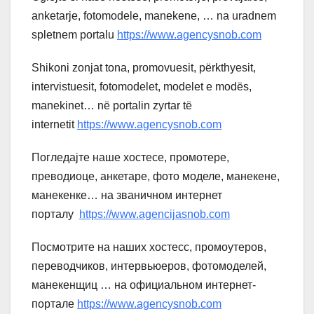
anketarje, fotomodele, manekene, … na uradnem
spletnem portalu
https://www.agencysnob.com
Shikoni zonjat tona, promovuesit, përkthyesit,
intervistuesit, fotomodelet, modelet e modës,
manekinet… në portalin zyrtar të
internetit
https://www.agencysnob.com
Погледајте наше хостесе, промотере,
преводиоце, анкетаре, фото моделе, манекене,
манекенке… на званичном интернет
порталу
https://www.agencijasnob.com
Посмотрите на наших хостесс, промоутеров,
переводчиков, интервьюеров, фотомоделей,
манекенщиц … на официальном интернет-
портале
https://www.agencysnob.com