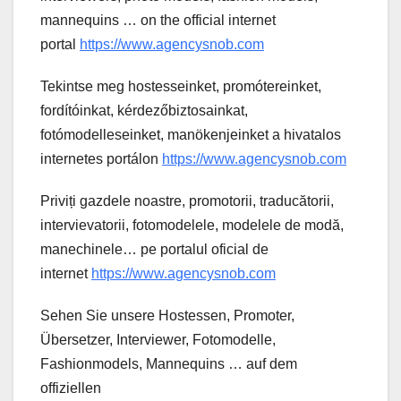
mannequins … on the official internet
portal
https://www.agencysnob.com
Tekintse meg hostesseinket, promótereinket,
fordítóinkat, kérdezőbiztosainkat,
fotómodelleseinket, manökenjeinket a hivatalos
internetes portálon
https://www.agencysnob.com
Priviți gazdele noastre, promotorii, traducătorii,
intervievatorii, fotomodelele, modelele de modă,
manechinele… pe portalul oficial de
internet
https://www.agencysnob.com
Sehen Sie unsere Hostessen, Promoter,
Übersetzer, Interviewer, Fotomodelle,
Fashionmodels, Mannequins … auf dem
offiziellen