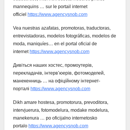
mannequins … sur le portail internet
officiel
https://www.agencysnob.com
Vea nuestras azafatas, promotoras, traductoras,
entrevistadoras, modelos fotográficas, modelos de
moda, maniquíes… en el portal oficial de
internet
https://www.agencysnob.com
Дивіться наших хостес, промоутерів,
перекладачів, інтерв’юерів, фотомоделей,
манекенниць … на офіційному інтернет-
порталі
https://www.agencysnob.com
Dikh amare hostesa, promotorura, prevoditora,
intervjuerura, fotomodelura, modake modelura,
manekenura … po oficijalno internetosko
portalo
https://www.agencysnob.com