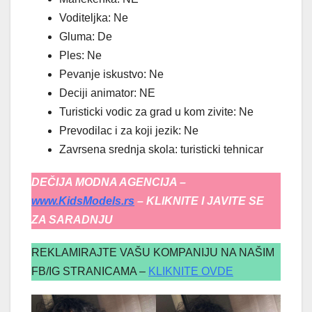
Voditeljka: Ne
Gluma: De
Ples: Ne
Pevanje iskustvo: Ne
Deciji animator: NE
Turisticki vodic za grad u kom zivite: Ne
Prevodilac i za koji jezik: Ne
Zavrsena srednja skola: turisticki tehnicar
DEČIJA MODNA AGENCIJA –
www.KidsModels.rs
– KLIKNITE I JAVITE SE
ZA SARADNJU
REKLAMIRAJTE VAŠU KOMPANIJU NA NAŠIM
FB/IG STRANICAMA –
KLIKNITE OVDE