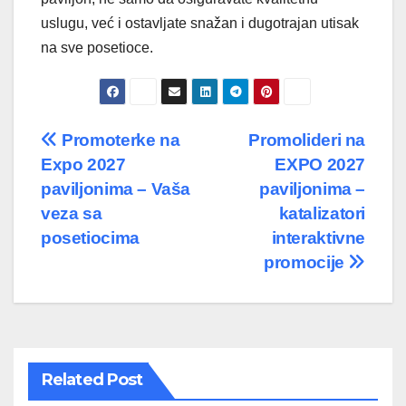
uslugu, već i ostavljate snažan i dugotrajan utisak
na sve posetioce.
Post
Promoterke na
Promolideri na
Expo 2027
EXPO 2027
navigation
paviljonima – Vaša
paviljonima –
veza sa
katalizatori
posetiocima
interaktivne
promocije
Related Post