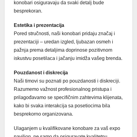
konobari osiguravaju da svaki detalj bude
besprekoran.
Estetika i prezentacija
Pored stručnosti, naši konobari pridaju značaj i
prezentaciji – uredan izgled, ljubazan osmeh i
pažnja prema detaljima doprinose pozitivnom
iskustvu posetilaca i jačanju imidža vašeg brenda.
Pouzdanost i diskrecija
Naši timovi su poznati po pouzdanosti i diskreciji.
Razumemo važnost profesionalnog pristupa i
prilagođavamo se specifičnim zahtevima klijenata,
kako bi svaka interakcija sa posetiocima bila
besprekorno organizovana.
Ulaganjem u kvalifikovane konobare za vaš expo
paviljon, ne samo da osiguravate kvalitetnu