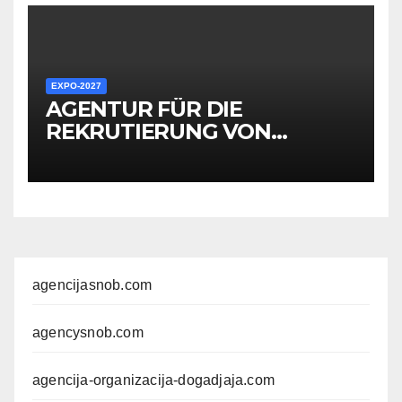
EMPLOYÉS POUR LES
ÉVÉNEMENTS EXPO
EXPO-2027
AGENTUR FÜR DIE
REKRUTIERUNG VON
HOSTESSEN, PERSONAL,
PROMOTERN UND
ANDEREM MITARBEITER FÜR
EXPO-VERANSTALTUNGEN
agencijasnob.com
agencysnob.com
agencija-organizacija-dogadjaja.com