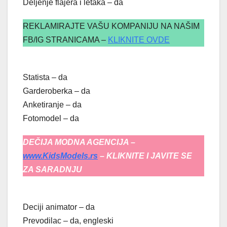
Deljenje flajera i letaka – da
REKLAMIRAJTE VAŠU KOMPANIJU NA NAŠIM
FB/IG STRANICAMA –
KLIKNITE OVDE
Statista – da
Garderoberka – da
Anketiranje – da
Fotomodel – da
DEČIJA MODNA AGENCIJA –
www.KidsModels.rs
– KLIKNITE I JAVITE SE
ZA SARADNJU
Deciji animator – da
Prevodilac – da, engleski