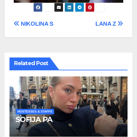
Post
NIKOLINA S
LANA Z
navigation
Related Post
HOSTESSES & STAFFS
SOFIJA PA