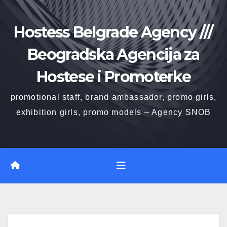
Skip
to
Hostess Belgrade Agency ///
content
Beogradska Agencija za
Hostese i Promoterke
promotional staff, brand ambassador, promo girls,
exhibition girls, promo models – Agency SNOB