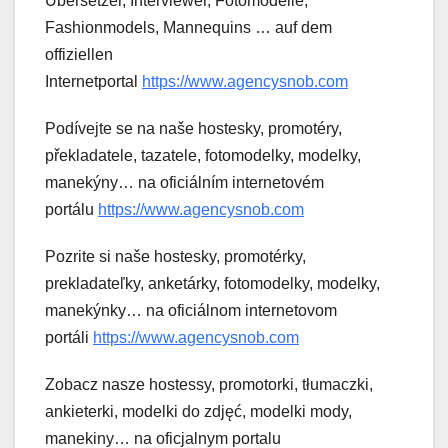
Übersetzer, Interviewer, Fotomodelle,
Fashionmodels, Mannequins … auf dem
offiziellen
Internetportal
https://www.agencysnob.com
Podívejte se na naše hostesky, promotéry,
překladatele, tazatele, fotomodelky, modelky,
manekýny… na oficiálním internetovém
portálu
https://www.agencysnob.com
Pozrite si naše hostesky, promotérky,
prekladateľky, anketárky, fotomodelky, modelky,
manekýnky… na oficiálnom internetovom
portáli
https://www.agencysnob.com
Zobacz nasze hostessy, promotorki, tłumaczki,
ankieterki, modelki do zdjęć, modelki mody,
manekiny… na oficjalnym portalu