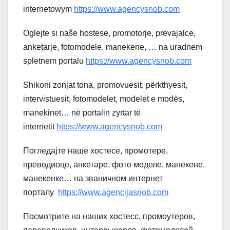
internetowym
https://www.agencysnob.com
Oglejte si naše hostese, promotorje, prevajalce,
anketarje, fotomodele, manekene, … na uradnem
spletnem portalu
https://www.agencysnob.com
Shikoni zonjat tona, promovuesit, përkthyesit,
intervistuesit, fotomodelet, modelet e modës,
manekinet… në portalin zyrtar të
internetit
https://www.agencysnob.com
Погледајте наше хостесе, промотере,
преводиоце, анкетаре, фото моделе, манекене,
манекенке… на званичном интернет
порталу
https://www.agencijasnob.com
Посмотрите на наших хостесс, промоутеров,