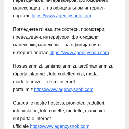
переводчиков, интервьюеров, фотомоделей,
манекенщиц … на официальном интернет-
портале
https://www.agencysnob.com
Погледнете ги нашите хостеси, промотери,
преведувачи, интервјуери, фотомодели,
манекенки, манекени… на официјалниот
интернет портал
https://www.agencysnob.com
Hosteslerimizi, tanıtımcılarımızı, tercümanlarımızı,
röportajcılarımızı, fotomodellerimizi, moda
modellerimizi … resmi internet
portalımız
https://www.agencysnob.com
Guarda le nostre hostess, promoter, traduttori,
intervistatori, fotomodelle, modelle, manichini…
sul portale internet
ufficiale
https://www.agencysnob.com