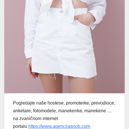
Pogledajte naše hostese, promoterke, prevodioce,
anketare, fotomodele, manekenke, manekene …
na zvaničnom internet
portalu
https://www.agencijasnob.com