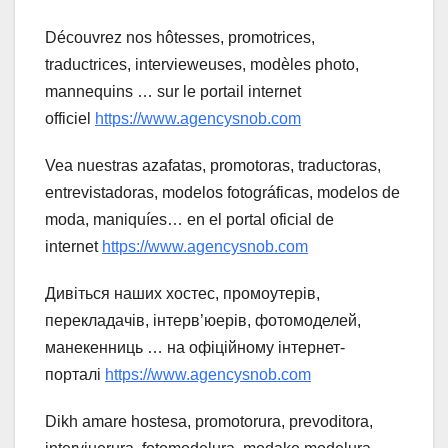
Découvrez nos hôtesses, promotrices,
traductrices, intervieweuses, modèles photo,
mannequins … sur le portail internet
officiel
https://www.agencysnob.com
Vea nuestras azafatas, promotoras, traductoras,
entrevistadoras, modelos fotográficas, modelos de
moda, maniquíes… en el portal oficial de
internet
https://www.agencysnob.com
Дивіться наших хостес, промоутерів,
перекладачів, інтерв’юерів, фотомоделей,
манекенниць … на офіційному інтернет-
порталі
https://www.agencysnob.com
Dikh amare hostesa, promotorura, prevoditora,