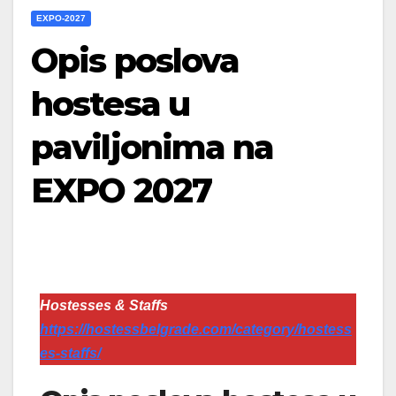
EXPO-2027
Opis poslova
hostesa u
paviljonima na
EXPO 2027
Hostesses & Staffs
https://hostessbelgrade.com/category/hostess
es-staffs/