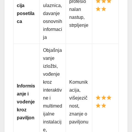
profesio
cija
ulaznica,
nalan
posetila
davanje
nastup,
ca
osnovnih
strpljenje
informaci
ja
Objašnja
vanje
izložbi,
vođenje
kroz
Komunik
Informis
interaktiv
acija,
anje i
ne i
višejezič
vođenje
multimed
nost,
kroz
ijalne
znanje o
paviljon
instalacij
paviljonu
e,