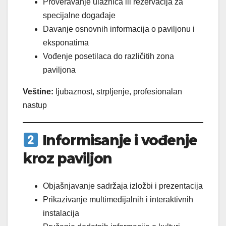
Proveravanje ulaznica ili rezervacija za
specijalne događaje
Davanje osnovnih informacija o paviljonu i
eksponatima
Vođenje posetilaca do različitih zona
paviljona
Veštine:
ljubaznost, strpljenje, profesionalan
nastup
Informisanje i vođenje
kroz paviljon
Objašnjavanje sadržaja izložbi i prezentacija
Prikazivanje multimedijalnih i interaktivnih
instalacija