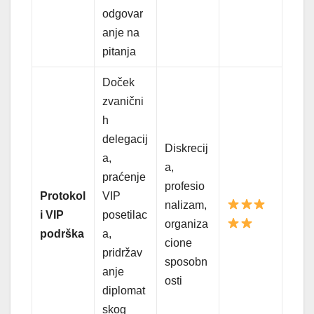
odgovar
anje na
pitanja
Doček
zvanični
h
delegacij
Diskrecij
a,
a,
praćenje
profesio
Protokol
VIP
nalizam,
i VIP
posetilac
organiza
podrška
a,
cione
pridržav
sposobn
anje
osti
diplomat
skog