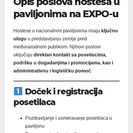
Opis poslova hostesa u
paviljonima na EXPO-u
Hostese u nacionalnim paviljonima imaju
ključnu
ulogu
u predstavljanju zemlje pred
međunarodnom publikom. Njihovi poslovi
uključuju
direktan kontakt sa posetiocima,
podršku u događanjima i promocijama, kao i
administrativnu i logističku pomoć
.
Doček i registracija
posetilaca
Pozdravljanje i usmeravanje posetilaca u
paviljonu