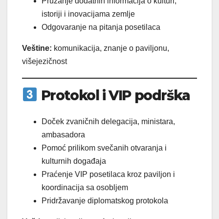
Pružanje dodatnih informacija o kulturi,
istoriji i inovacijama zemlje
Odgovaranje na pitanja posetilaca
Veštine:
komunikacija, znanje o paviljonu,
višejezičnost
Protokol i VIP podrška
Doček zvaničnih delegacija, ministara,
ambasadora
Pomoć prilikom svečanih otvaranja i
kulturnih događaja
Praćenje VIP posetilaca kroz paviljon i
koordinacija sa osobljem
Pridržavanje diplomatskog protokola