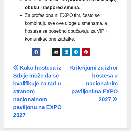
obuku i raspored smena
.
Za profesionalni EXPO tim, često se
kombinuju sve ove uloge u smenama, a
hostese se posebno obučavaju za VIP i
komunikacione zadatke.
Post
Kako hostesa iz
Kriterijumi za izbor
Srbije može da se
hostesa u
navigation
kvalifikuje za rad u
nacionalnim
stranom
paviljonima EXPO
nacionalnom
2027
paviljonu na EXPO
2027