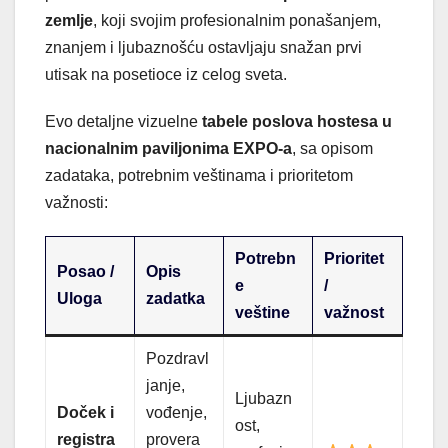
zemlje
, koji svojim profesionalnim ponašanjem,
znanjem i ljubaznošću ostavljaju snažan prvi
utisak na posetioce iz celog sveta.
Evo detaljne vizuelne
tabele poslova hostesa u
nacionalnim paviljonima EXPO-a
, sa opisom
zadataka, potrebnim veštinama i prioritetom
važnosti:
Potrebn
Prioritet
Posao /
Opis
e
/
Uloga
zadatka
veštine
važnost
Pozdravl
janje,
Ljubazn
Doček i
vođenje,
ost,
registra
provera