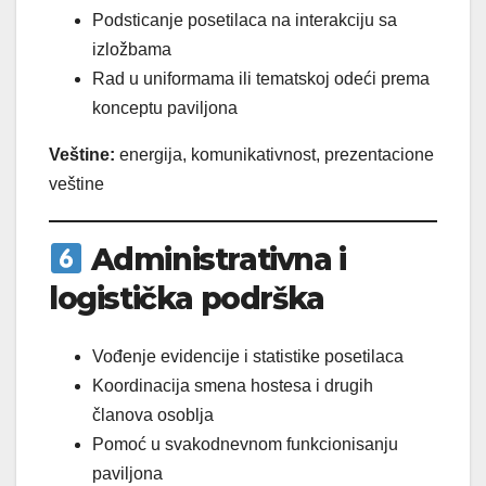
Podsticanje posetilaca na interakciju sa
izložbama
Rad u uniformama ili tematskoj odeći prema
konceptu paviljona
Veštine:
energija, komunikativnost, prezentacione
veštine
Administrativna i
logistička podrška
Vođenje evidencije i statistike posetilaca
Koordinacija smena hostesa i drugih
članova osoblja
Pomoć u svakodnevnom funkcionisanju
paviljona