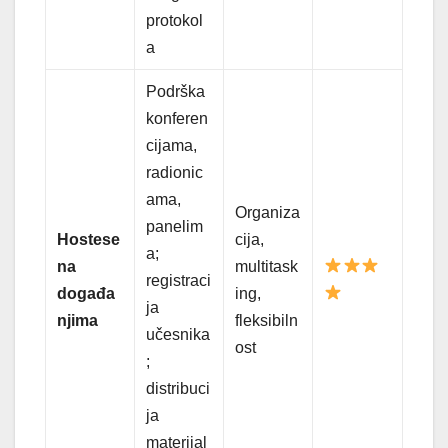
protokol
a
Podrška
konferen
cijama,
radionic
ama,
Organiza
panelim
Hostese
cija,
a;
na
multitask
registraci
događa
ing,
ja
njima
fleksibiln
učesnika
ost
;
distribuci
ja
materijal