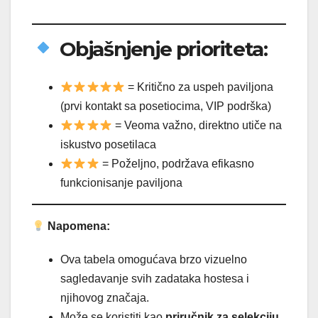
Objašnjenje prioriteta:
= Kritično za uspeh paviljona
(prvi kontakt sa posetiocima, VIP podrška)
= Veoma važno, direktno utiče na
iskustvo posetilaca
= Poželjno, podržava efikasno
funkcionisanje paviljona
Napomena:
Ova tabela omogućava brzo vizuelno
sagledavanje svih zadataka hostesa i
njihovog značaja.
Može se koristiti kao
priručnik za selekciju,