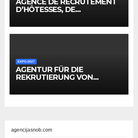
AGENCE DE RECRUTEMENT
D’HÔTESSES, DE
PERSONNEL, DE
PROMOTEURS ET D’AUTRES
EMPLOYÉS POUR LES
ÉVÉNEMENTS EXPO
EXPO-2027
AGENTUR FÜR DIE
REKRUTIERUNG VON
HOSTESSEN, PERSONAL,
PROMOTERN UND
ANDEREM MITARBEITER FÜR
EXPO-VERANSTALTUNGEN
agencijasnob.com