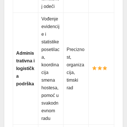
j odeći
Vođenje
evidencij
e i
statistike
posetilac
Precizno
Adminis
a,
st,
trativna i
koordina
organiza
logističk
cija
cija,
a
smena
timski
podrška
hostesa,
rad
pomoć u
svakodn
evnom
radu