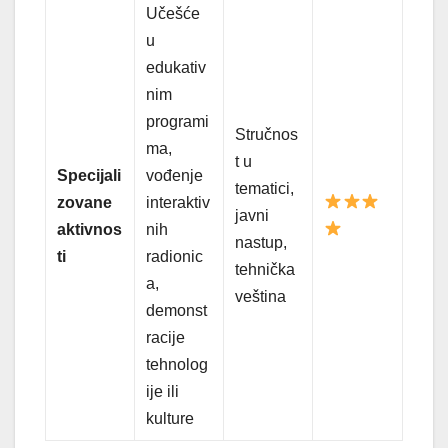
Učešće
u
edukativ
nim
programi
Stručnos
ma,
t u
Specijali
vođenje
tematici,
zovane
interaktiv
javni
aktivnos
nih
nastup,
ti
radionic
tehnička
a,
veština
demonst
racije
tehnolog
ije ili
kulture