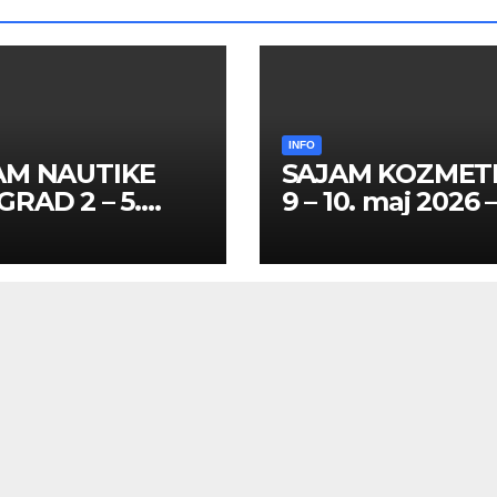
INFO
AM NAUTIKE
SAJAM KOZMET
RAD 2 – 5.
9 – 10. maj 2026 
l 2026 – SPISAK
SPISAK HOSTES
TESA I
PROMOTERKI I
MOTERKI
FOTOMODELA