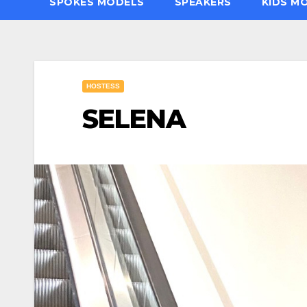
SPOKES MODELS
SPEAKERS
KIDS M
HOSTESS
SELENA