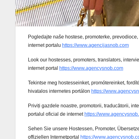
Pogledajte naše hostese, promoterke, prevodioc
internet portalu
https://www.agencijasnob.com
Look our hostesses, promoters, translators, interv
internet portal
https://www.agencysnob.com
Tekintse meg hostesseinket, promótereinket, fordít
hivatalos internetes portálon
https://www.agencys
Priviți gazdele noastre, promotorii, traducătorii, 
portalul oficial de internet
https://www.agencysnob
Sehen Sie unsere Hostessen, Promoter, Übersetze
offiziellen Internetportal
https://www.agencysnob.