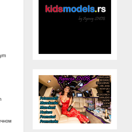
nym
n
ичном