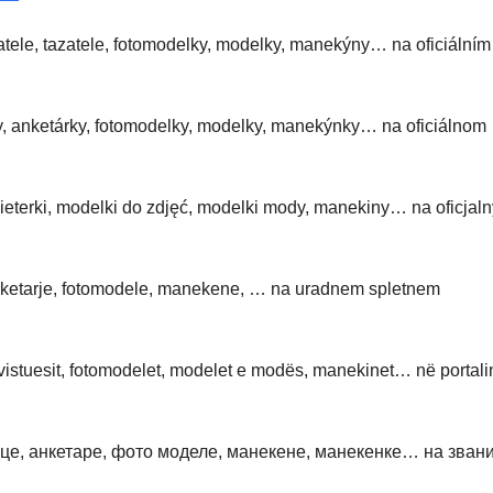
atele, tazatele, fotomodelky, modelky, manekýny… na oficiálním
ky, anketárky, fotomodelky, modelky, manekýnky… na oficiálnom
kieterki, modelki do zdjęć, modelki mody, manekiny… na oficjal
 anketarje, fotomodele, manekene, … na uradnem spletnem
ervistuesit, fotomodelet, modelet e modës, manekinet… në portali
це, анкетаре, фото моделе, манекене, манекенке… на зван