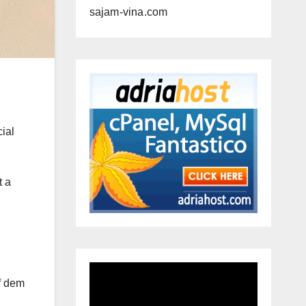
sajam-vina.com
ial
t a
f dem