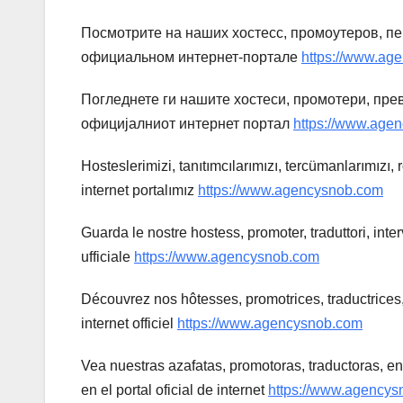
Посмотрите на наших хостесс, промоутеров, п
официальном интернет-портале
https://www.ag
Погледнете ги нашите хостеси, промотери, пре
официјалниот интернет портал
https://www.age
Hosteslerimizi, tanıtımcılarımızı, tercümanlarımızı,
internet portalımız
https://www.agencysnob.com
Guarda le nostre hostess, promoter, traduttori, inte
ufficiale
https://www.agencysnob.com
Découvrez nos hôtesses, promotrices, traductrices
internet officiel
https://www.agencysnob.com
Vea nuestras azafatas, promotoras, traductoras, 
en el portal oficial de internet
https://www.agency