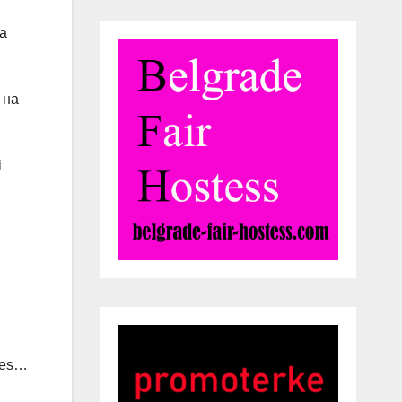
а
 на
i
uíes…