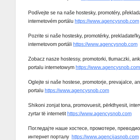
Podívejte se na naše hostesky, promotéry, překlad
internetovém portálu
https://www.agencysnob.com
Pozrite si naše hostesky, promotérky, prekladateľ
internetovom portáli
https://www.agencysnob.com
Zobacz nasze hostessy, promotorki, tłumaczki, an
portalu internetowym
https://www.agencysnob.com
Oglejte si naše hostese, promotorje, prevajalce,
portalu
https://www.agencysnob.com
Shikoni zonjat tona, promovuesit, përkthyesit, int
zyrtar të internetit
https://www.agencysnob.com
Погледајте наше хостесе, промотере, преводио
интернет порталу
https://www.agencijasnob.com