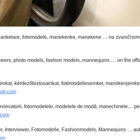
e, anketare, fotomodele, manekenke, manekene … na zvaničnom
iewers, photo models, fashion models, mannequins … on the offic
óinkat, kérdezőbiztosainkat, fotómodelleseinket, manökenjeinke
nob.com
intervievatorii, fotomodelele, modelele de modă, manechinele… pe
.com
r, Interviewer, Fotomodelle, Fashionmodels, Mannequins … au
com