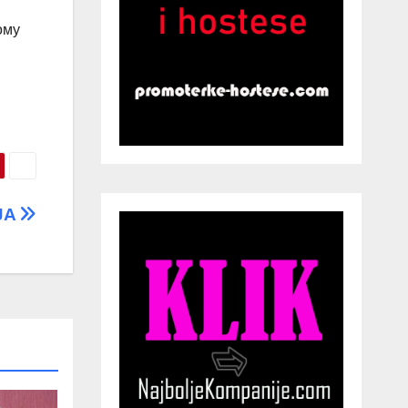
ому
JA