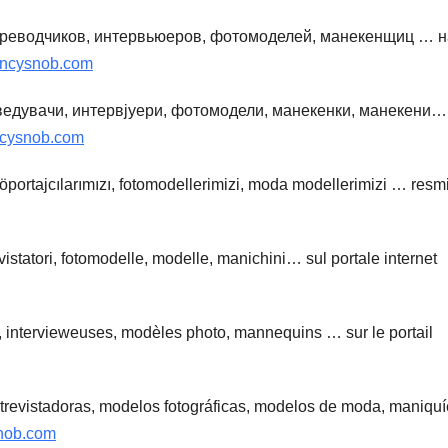
ереводчиков, интервьюеров, фотомоделей, манекенщиц … н
encysnob.com
ведувачи, интервјуери, фотомодели, манекенки, манекени…
ncysnob.com
 röportajcılarımızı, fotomodellerimizi, moda modellerimizi … resm
rvistatori, fotomodelle, modelle, manichini… sul portale internet
, intervieweuses, modèles photo, mannequins … sur le portail
entrevistadoras, modelos fotográficas, modelos de moda, maniq
snob.com