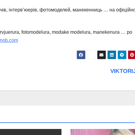
ачів, інтерв’юерів, фотомоделей, манекенниць … на офіційн
tervjuerura, fotomodelura, modake modelura, manekenura … po
snob.com
VIKTORI