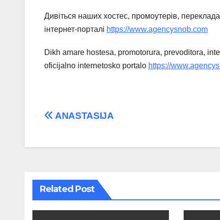
Дивіться наших хостес, промоутерів, переклад
інтернет-порталі
https://www.agencysnob.com
Dikh amare hostesa, promotorura, prevoditora, in
oficijalno internetosko portalo
https://www.agency
Post
ANASTASIJA
navigation
Related Post