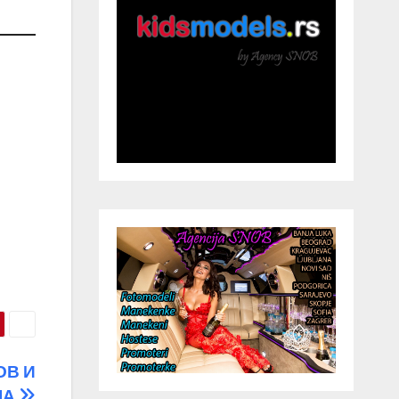
ОВ И
ЛА