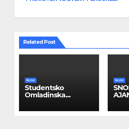
navigation
Related Post
BLOG
BLOG
Studentsko
SNO
Omladinska
AJAN
Zadruga “Najbolje
PRO
Kompanije“
EVE