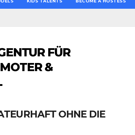
ODELS
KIDS TALENTS
BECOME A HOSTESS
GENTUR FÜR
OMOTER &
L
ATEURHAFT OHNE DIE