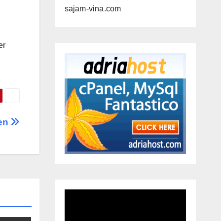
sajam-vina.com
er
nen