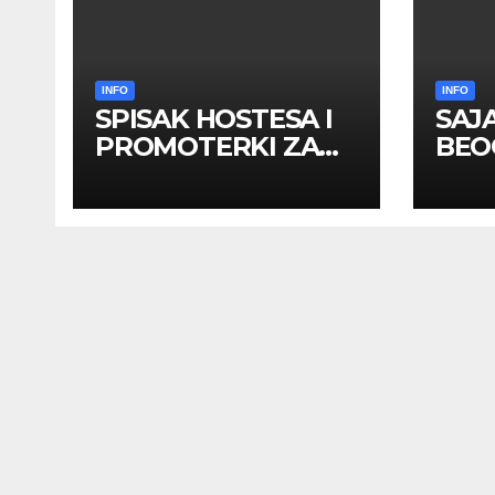
INFO
INFO
SPISAK HOSTESA I
SAJ
PROMOTERKI ZA
BEOG
SAJAM BELGRADE
apri
FUTURE GAMING 26
HOS
– 27. maj 2026.
PRO
BEOGRAD