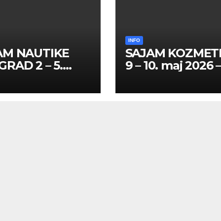
INFO
AM NAUTIKE
SAJAM KOZMET
RAD 2 – 5.
9 – 10. maj 2026 
l 2026 – SPISAK
SPISAK HOSTES
TESA I
PROMOTERKI I
MOTERKI
FOTOMODELA