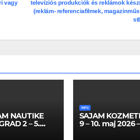
ri vagy
televíziós produkciók és reklámok kész
(reklám- referenciafilmek, magazinmű
st
INFO
AM NAUTIKE
SAJAM KOZMET
RAD 2 – 5.
9 – 10. maj 2026 
l 2026 – SPISAK
SPISAK HOSTES
TESA I
PROMOTERKI I