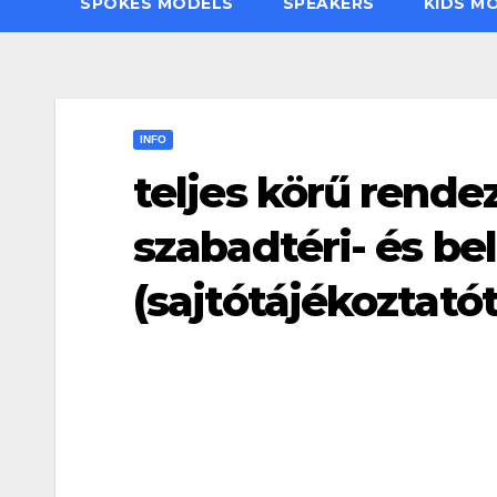
SPOKES MODELS
SPEAKERS
KIDS M
INFO
teljes körű rend
szabadtéri- és be
(sajtótájékoztatót