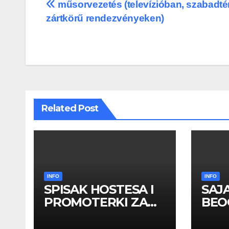
Post
műsorvezetés (televízióban, szabadté
zártkörű rendezvényeken)
navigation
Related Post
INFO
INFO
SPISAK HOSTESA I
SAJ
PROMOTERKI ZA
BEOG
SAJAM BELGRADE
apri
FUTURE GAMING 26
HOS