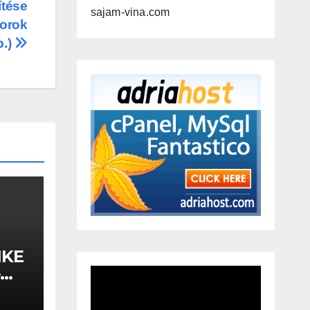
ítése
sajam-vina.com
sorok
b.)
IKE
–
A,