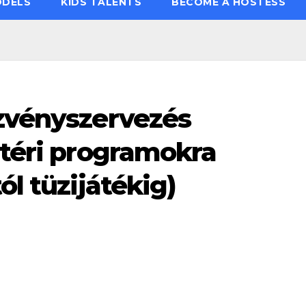
ODELS
KIDS TALENTS
BECOME A HOSTESS
ezvényszervezés
ltéri programokra
ól tüzijátékig)